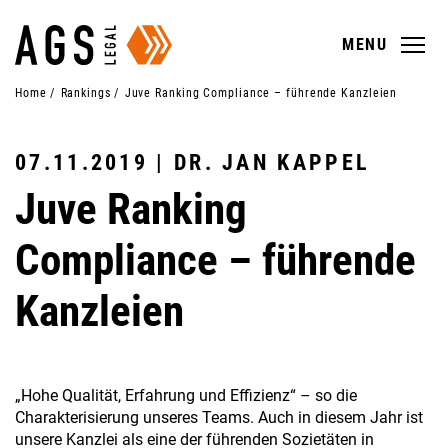
MENU
Home
Rankings
Juve Ranking Compliance – führende Kanzleien
07.11.2019 | DR. JAN KAPPEL
Juve Ranking
Compliance – führende
Kanzleien
TEAM
WHITE-COLLAR CRIME AND COMPLIANCE
REFERENDARINNEN / REFERENDARE (M/W/D)
„Hohe Qualität, Erfahrung und Effizienz“ – so die
MISSION STATEMENT
LABOR LAW & DATA PROTECTION
Charakterisierung unseres Teams. Auch in diesem Jahr ist
unsere Kanzlei als eine der führenden Sozietäten in