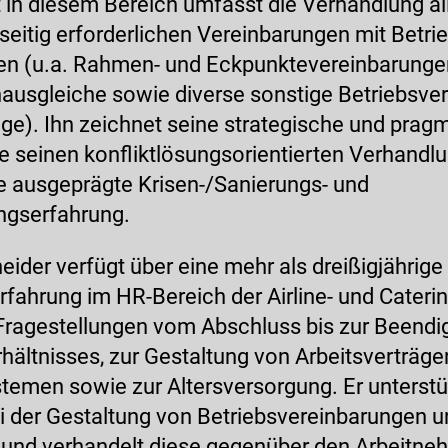
t in diesem Bereich umfasst die Verhandlung a
itig erforderlichen Vereinbarungen mit Betri
n (u.a. Rahmen- und Eckpunktevereinbarungen
nausgleiche sowie diverse sonstige Betriebsve
äge). Ihn zeichnet seine strategische und prag
 seinen konfliktlösungsorientierten Verhandlun
e ausgeprägte Krisen-/Sanierungs- und
ngserfahrung.
eider verfügt über eine mehr als dreißigjährige
ahrung im HR-Bereich der Airline- und Caterin
 Fragestellungen vom Abschluss bis zur Beend
hältnisses, zur Gestaltung von Arbeitsverträge
emen sowie zur Altersversorgung. Er unterstü
i der Gestaltung von Betriebsvereinbarungen 
 und verhandelt diese gegenüber den Arbeitne