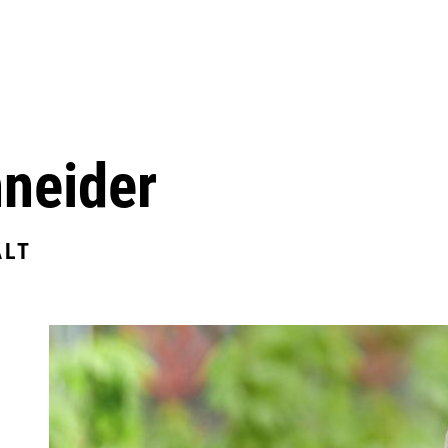
hneider
ALT