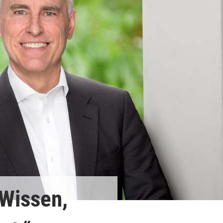
COMPLIANCE
MISSION STATEMENT
ARBEITSRECHT UND DATENSCHUTZ
PROZESSFÜHRUNG UND
SCHIEDSVERFAHREN
BAU, ANLAGENBAU UND IMMOBILIEN
 Wissen,