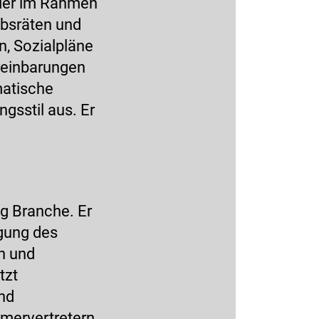
ller im Rahmen
ebsräten und
, Sozialpläne
reinbarungen
matische
gsstil aus. Er
g Branche. Er
igung des
n und
tzt
und
hmervertretern