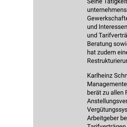
Seine Tätigkei
unternehmensse
Gewerkschafte
und Interesse
und Tarifvertr
Beratung sowie
hat zudem ein
Restrukturieru
Karlheinz Schn
Managementerf
berät zu allen
Anstellungsver
Vergütungssyst
Arbeitgeber be
Tarifverträgen